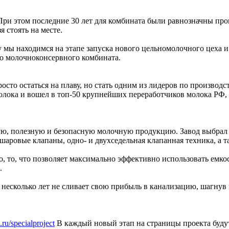
ри этом последние 30 лет для комбината были равнозначны про
 стоять на месте.
у мы находимся на этапе запуска нового цельномолочного цеха 
го молочноконсервного комбината.
сто остаться на плаву, но стать одним из лидеров по производ
молока и вошел в топ-50 крупнейших переработчиков молока РФ, 
, полезную и безопасную молочную продукцию. Завод выбрал 
шаровые клапаны, одно- и двухседельная клапанная техника, а т
, то, что позволяет максимально эффективно использовать емкос
.
сколько лет не сливает свою прибыль в канализацию, шагнув в
.ru/specialproject
В каждый новый этап на страницы проекта будут