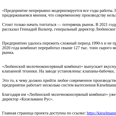
«Предприятие непрерывно модернизируется все годы работы. П
придерживаемся мнения, что современному производству нельзя
Стоит только начать топтаться — потеряешь рынок. В 2021 год
рассказал Геннадий Вальтер, генеральный директор Любинско
Предприятию удалось пережить сложный период 1990-х и не про
2020 года комбинат переработал свыше 127 тыс. тонн сырого 
рынка.
«Любинский молочноконсервный комбинат» выпускает вкусную
клапанной техники. На заводе установлены: клапаны-бабочки, 
Это то, к чему должно прийти любое современное производство
предприятии работает несколько систем вытеснения Kieselmann
Благодаря им «Любинский молочноконсервный комбинат» уже не
директор «Кизельманн Рус».
Главная страница проекта доступна по ссылке:
https://kieselmann