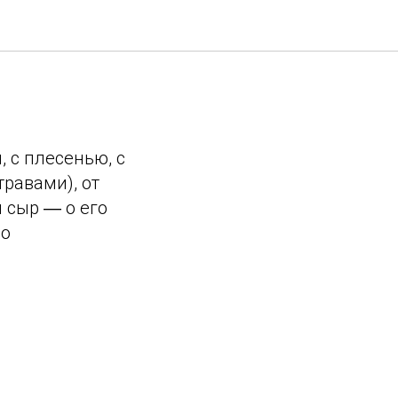
 с плесенью, с
равами), от
 сыр ― о его
 о