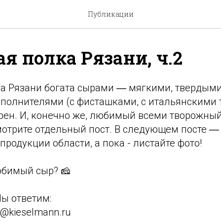
Публикации
я полка Рязани, ч.2
 Рязани богата сырами ― мягкими, твердыми,
полнителями (с фисташками, с итальянскими т
рен. И, конечно же, любимый всеми творожный
мотрите отдельный пост. В следующем посте ―
родукции области, а пока - листайте фото!
юбимый сыр? 🧀
ы ответим:
s@kieselmann.ru