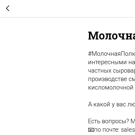
Молочна
#МолочнаяПолка
интересными на
частных сырова
производстве с
кисломолочной п
А какой у вас л
Есть вопросы? М
📧по почте: sale