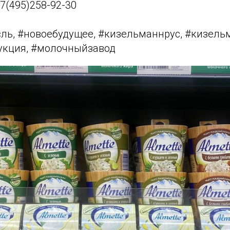
+7(495)258-92-30
ль, #новоебудущее, #кизельманнрус, #кизель
укция, #молочныйзавод