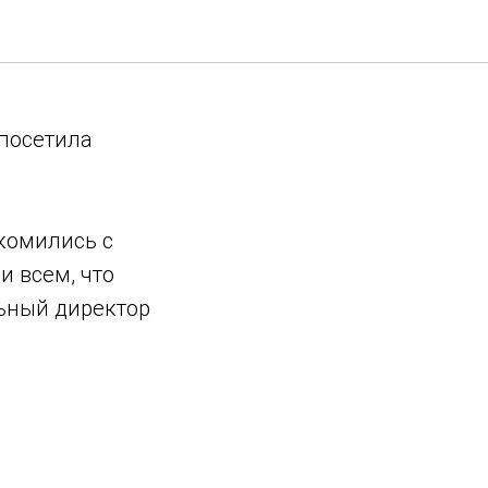
анн Рус
 посетила
комились с
 всем, что
льный директор