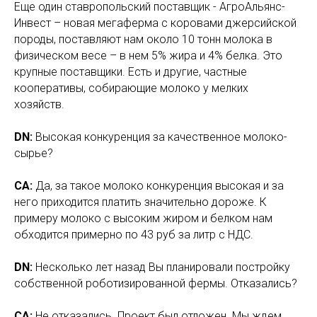
Еще один ставропольский поставщик - АгроАльянс-
Инвест – новая мегаферма с коровами джерсийской
породы, поставляют нам около 10 тонн молока в
физическом весе – в нем 5% жира и 4% белка. Это
крупные поставщики. Есть и другие, частные
кооперативы, собирающие молоко у мелких
хозяйств.
DN:
Высокая конкуренция за качественное молоко-
сырье?
СА:
Да, за такое молоко конкуренция высокая и за
него приходится платить значительно дороже. К
примеру молоко с высоким жиром и белком нам
обходится примерно по 43 руб за литр с НДС.
DN:
Несколько лет назад Вы планировали постройку
собственной роботизированной фермы. Отказались?
СА:
Не отказались. Проект был отложен. Мы ждем