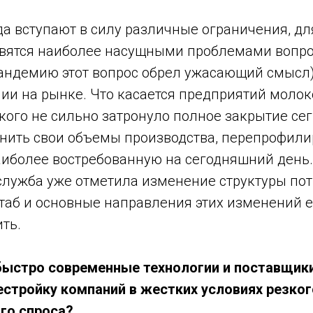
да вступают в силу различные ограничения, д
вятся наиболее насущными проблемами вопр
пандемию этот вопрос обрел ужасающий смысл)
ии на рынке. Что касается предприятий молок
 кого не сильно затронуло полное закрытие се
анить свои объемы производства, перепрофили
аиболее востребованную на сегодняшний день
служба уже отметила изменение структуры по
штаб и основные направления этих изменений 
ть.
быстро современные технологии и поставщик
естройку компаний в жестких условиях резко
го спроса?