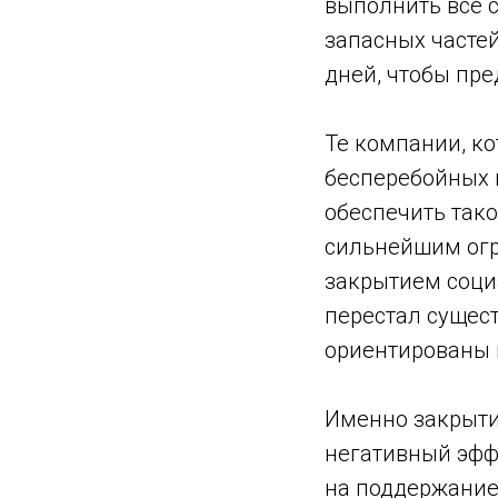
выполнить все с
запасных часте
дней, чтобы пр
Те компании, к
бесперебойных 
обеспечить так
сильнейшим огр
закрытием соци
перестал сущест
ориентированы и
Именно закрыти
негативный эфф
на поддержание