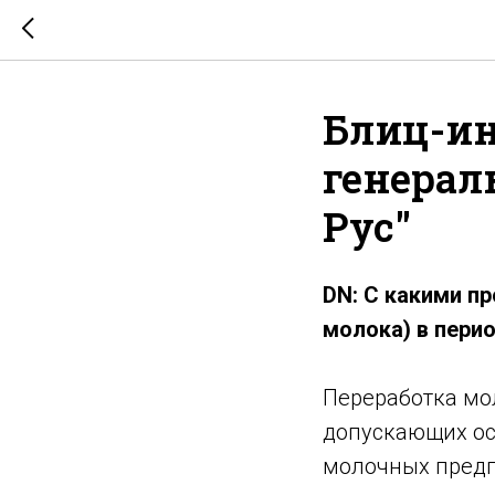
Блиц-ин
генерал
Рус"
DN: С какими п
молока) в пери
Переработка мо
допускающих ос
молочных предп