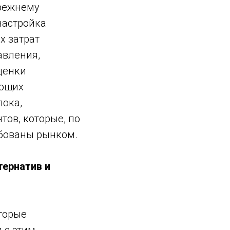
прежнему
настройка
х затрат
авления,
ценки
ающих
лока,
ов, которые, по
ебованы рынком.
тернатив и
оторые