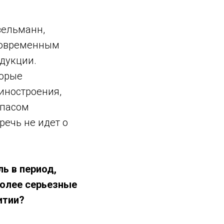
зельманн,
современным
дукции.
торые
иностроения,
апасом
речь не идет о
ль в период,
более серьезные
итии?