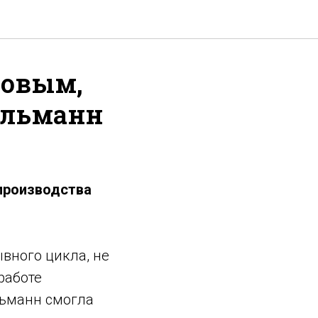
новым,
ельманн
 производства
вного цикла, не
работе
льманн смогла