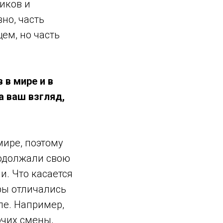
иков и
но, часть
ем, но часть
 в мире и в
а ваш взгляд,
ире, поэтому
родолжали свою
и. Что касается
ры отличались
пе. Например,
очих смены,