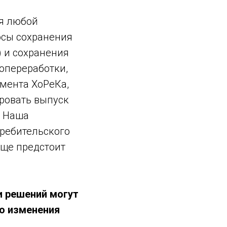
ля любой
осы сохранения
 и сохранения
опереработки,
гмента ХоРеКа,
ровать выпуск
. Наша
требительского
еще предстоит
и решений могут
го изменения