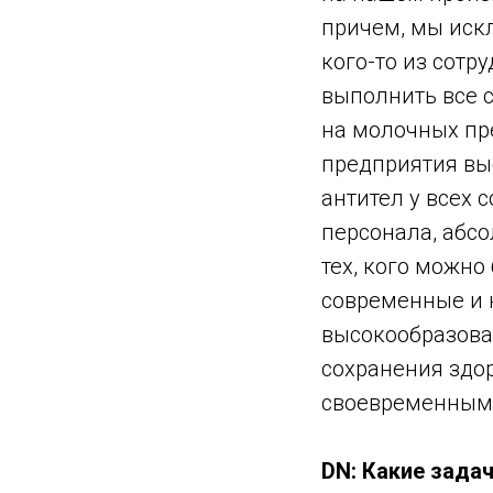
причем, мы иск
кого-то из сотр
выполнить все 
на молочных пре
предприятия выб
антител у всех 
персонала, абсо
тех, кого можно
современные и 
высокообразова
сохранения здо
своевременным
DN: Какие зада