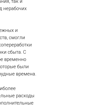
ния, так и
д нерабочих
дежных и
ств, смогли
окопереработки
ки сбыта. С
фе временно
которые были
рудные времена.
аиболее
ельные расходы
дополнительные