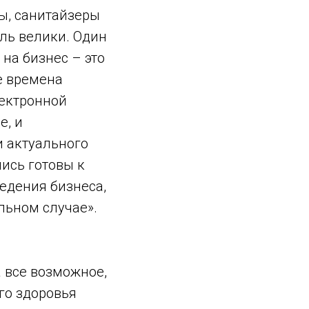
ры, санитайзеры
оль велики. Один
 на бизнес – это
е времена
ектронной
е, и
и актуального
ись готовы к
едения бизнеса,
льном случае».
 все возможное,
го здоровья