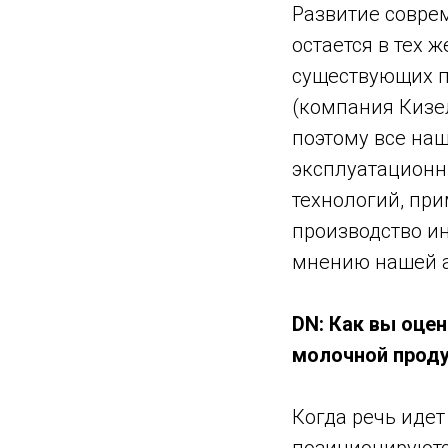
Развитие совре
остается в тех 
существующих п
(компания Кизе
поэтому все наш
эксплуатационн
технологий, пр
производство и
мнению нашей а
DN: Как вы оце
молочной прод
Когда речь идет