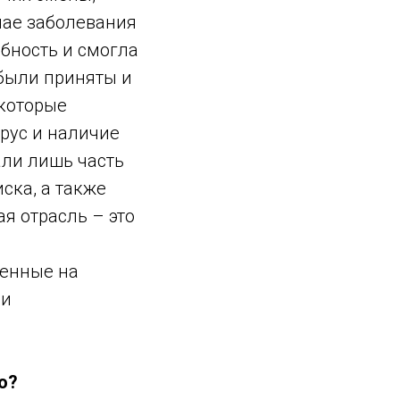
чае заболевания
обность и смогла
 были приняты и
екоторые
рус и наличие
али лишь часть
ска, а также
я отрасль – это
ленные на
 и
ю?