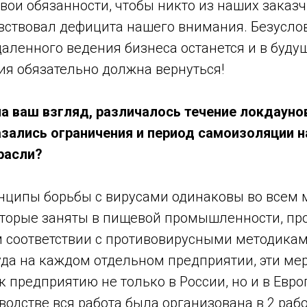
вои обязанности, чтобы никто из наших заказч
вствовал дефицита нашего внимания. Безуслов
аленного ведения бизнеса останется и в будущ
ия обязательно должна вернуться!
а ваш взгляд, различалось течение локдаунов
азались ограничения и период самоизоляции н
расли?
нципы борьбы с вирусами одинаковы во всем м
оторые заняты в пищевой промышленности, п
м соответствии с противовирусными методикам
уда на каждом отдельном предприятии, эти ме
к предприятию не только в России, но и в Евро
одстве вся работа была организована в 2 раб