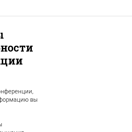
ы
бности
кции
онференции,
нформацию вы
ы