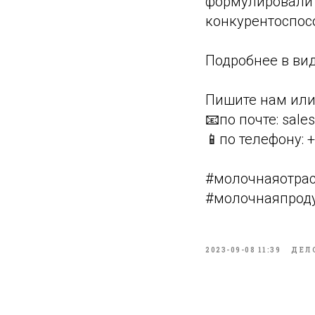
формулировали 
конкурентоспос
Подробнее в ви
Пишите нам или
📧по почте: sale
📱по телефону: 
#молочнаяотрас
#молочнаяпроду
2023-09-08 11:39
ДЕЛ