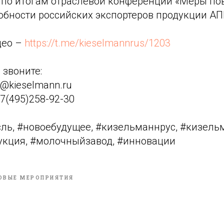
по итогам отраслевой конференции «Меры п
обности российских экспортеров продукции АП
део –
https://t.me/kieselmannrus/1203
 звоните:
s@kieselmann.ru
+7(495)258-92-30
ль, #новоебудущее, #кизельманнрус, #кизель
кция, #молочныйзавод, #инновации
ОВЫЕ МЕРОПРИЯТИЯ